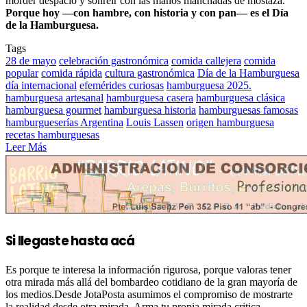
morder despacio y sonreír con las manos manchadas de mostaza.
Porque hoy —con hambre, con historia y con pan— es el Día
de la Hamburguesa.
Tags
28 de mayo
celebración gastronómica
comida callejera
comida
popular
comida rápida
cultura gastronómica
Día de la Hamburguesa
día internacional
efemérides curiosas
hamburguesa 2025.
hamburguesa artesanal
hamburguesa casera
hamburguesa clásica
hamburguesa gourmet
hamburguesa historia
hamburguesas famosas
hamburgueserías Argentina
Louis Lassen
origen hamburguesa
recetas hamburguesas
Leer Más
Si llegaste hasta acá
Es porque te interesa la información rigurosa, porque valoras tener
otra mirada más allá del bombardeo cotidiano de la gran mayoría de
los medios.Desde JotaPosta asumimos el compromiso de mostrarte
la realidad desde otra mirada. Arma tu propia mirada critica.