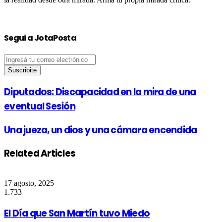
Segui a JotaPosta
Ingresá
tu
correo
electrónico
Diputados: Discapacidad en la mira de una
eventual Sesión
Una jueza, un dios y una cámara encendida
Related Articles
17 agosto, 2025
1.733
El Día que San Martín tuvo Miedo