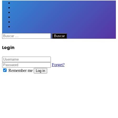
Facebook
Twitter
Google+
WhatsApp
Telegram
Viber
Close
Buscar:
Close
Log in
Forget?
Remember me
Log in